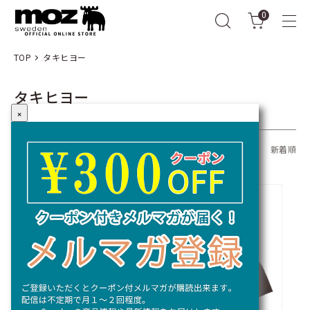
0
TOP
タキヒヨー
タキヒヨー
×
全28商品
おすすめ順
価格順
新着順