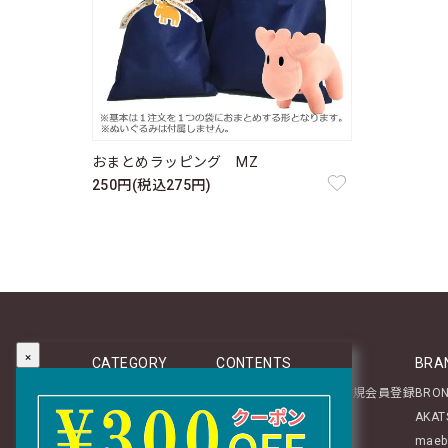
おまとめラッピング MZ
250円(税込275円)
×
CATEGORY
CONTENTS
BRA
新商品
マイページログイン／新規会員登録
BRO
テーブルウェア
About
AKAT
ステーショナリー
レビュー投稿のご案内
maeb