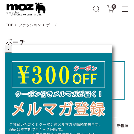
0
TOP
ファッション
ポーチ
ポーチ
×
コラム「moz（モズ）マルチポーチの
使い方は無限大｜あなたにぴったりの
マルチポーチを見つけよう」
全16商品
おすすめ順
価格順
新着順