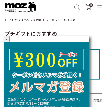
0
TOP
おすすめグッズ特集
プチギフトにおすすめ
プチギフトにおすすめ
×
コラム「プレゼントに喜ばれる北欧雑
貨｜オンラインショップで買える人気
ギフト5選」
全49商品
おすすめ順
価格順
新着順