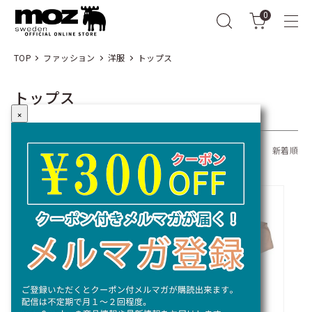
0
TOP
ファッション
洋服
トップス
トップス
×
全21商品
おすすめ順
価格順
新着順