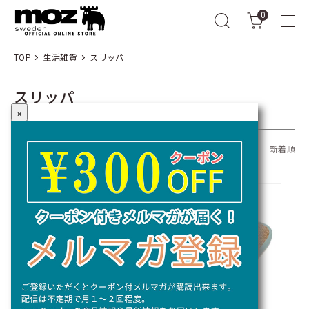
0
TOP
生活雑貨
スリッパ
スリッパ
×
全25商品
おすすめ順
価格順
新着順