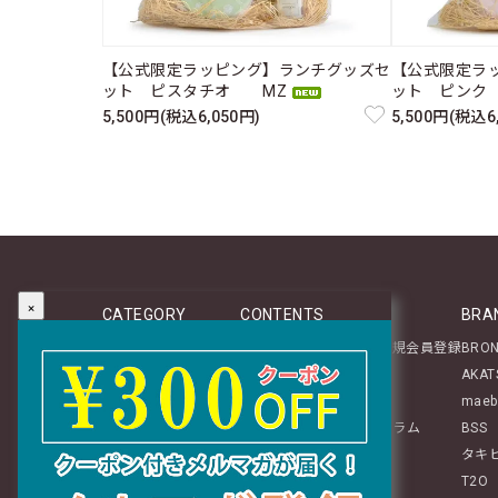
【公式限定ラッピング】ランチグッズセ
【公式限定ラ
ット ピスタチオ MZ
ット ピンク
5,500円(税込6,050円)
5,500円(税込6
×
CATEGORY
CONTENTS
BRA
新商品
マイページログイン／新規会員登録
BRO
テーブルウェア
About
AKAT
ステーショナリー
レビュー投稿のご案内
maeb
生活雑貨
mozアイテムに関するコラム
BSS
インテリア
タキ
ぬいぐるみ・チャーム
T2O