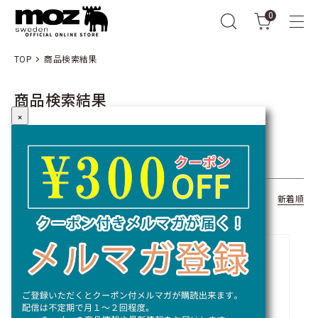
0
TOP
商品検索結果
商品検索結果
×
キーワード： Recycle
全15商品
おすすめ順
価格順
新着順