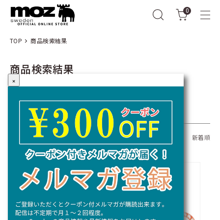
0
TOP
商品検索結果
商品検索結果
×
キーワード：
全309商品
おすすめ順
価格順
新着順