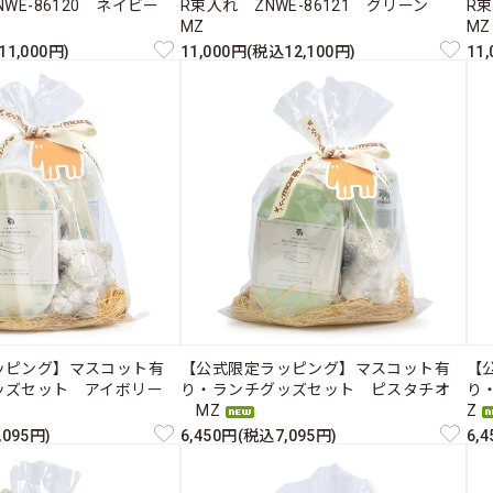
NWE-86120 ネイビー
R束入れ ZNWE-86121 グリーン
R
MZ
MZ
11,000円)
11,000円(税込12,100円)
11
ッピング】マスコット有
【公式限定ラッピング】マスコット有
【
ッズセット アイボリー
り・ランチグッズセット ピスタチオ
り
MZ
Z
,095円)
6,450円(税込7,095円)
6,