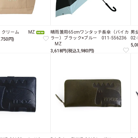
ト Ｍ クリーム MZ
晴雨兼用65cmワンタッチ長傘（バイカ
男
ラー）ブラック×ブルー 011-556236
02
,750円)
MZ
5,
3,618円(税込3,980円)