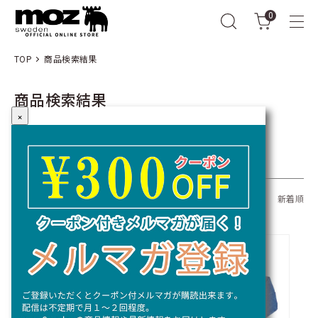
0
TOP
商品検索結果
商品検索結果
×
キーワード：
全309商品
おすすめ順
価格順
新着順