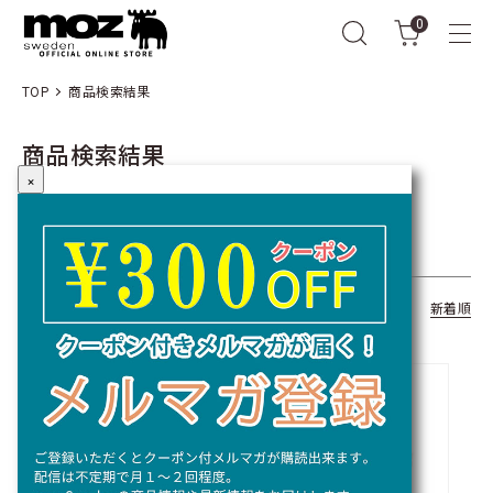
0
TOP
商品検索結果
商品検索結果
×
キーワード：
全309商品
おすすめ順
価格順
新着順