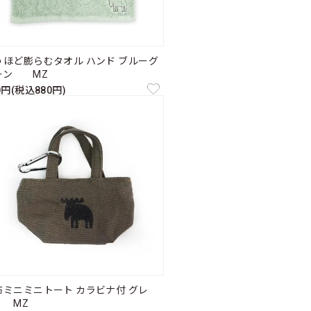
うほど膨らむタオル ハンド ブルーグ
ーン MZ
0円(税込880円)
布ミニミニトート カラビナ付 グレ
 MZ