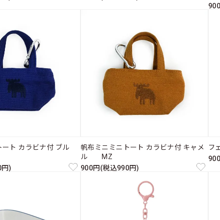
90
ート カラビナ付 ブル
帆布ミニミニトート カラビナ付 キャメ
フ
ル MZ
90
0円)
900円(税込990円)