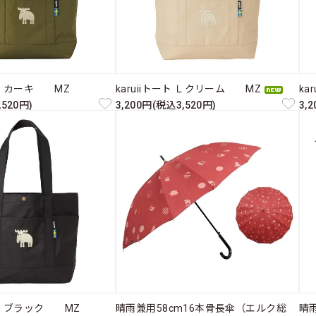
ト Ｌ カーキ MZ
karuiiトート Ｌクリーム MZ
ka
,520円)
3,200円(税込3,520円)
3,
ト Ｌ ブラック MZ
晴雨兼用58cm16本骨長傘（エルク総
晴