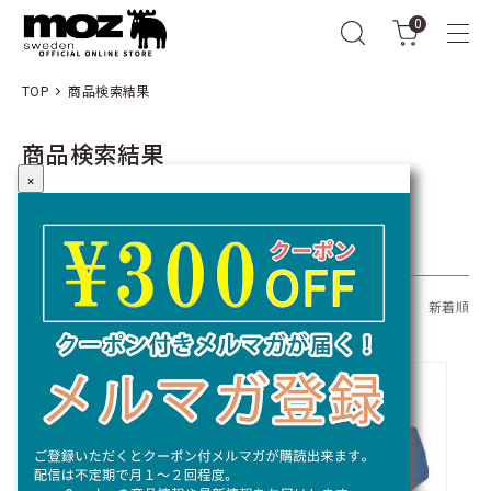
0
TOP
商品検索結果
商品検索結果
×
キーワード：
全309商品
おすすめ順
価格順
新着順