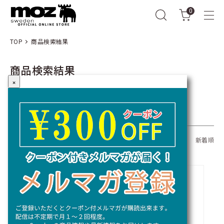
0
TOP
商品検索結果
商品検索結果
×
キーワード：
全309商品
おすすめ順
価格順
新着順