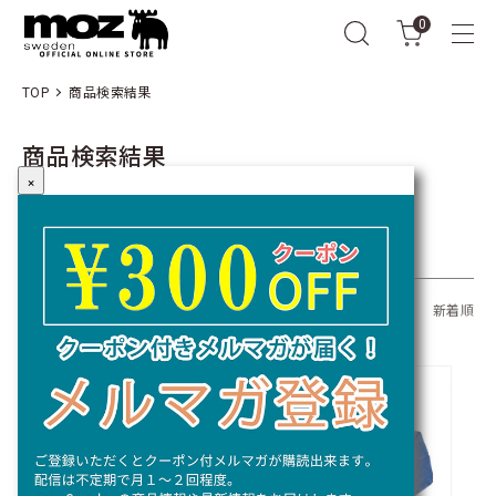
0
TOP
商品検索結果
商品検索結果
×
キーワード：
全309商品
おすすめ順
価格順
新着順