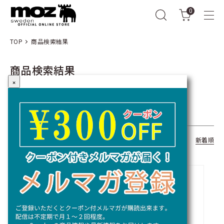
0
TOP
商品検索結果
商品検索結果
×
キーワード：
全309商品
おすすめ順
価格順
新着順