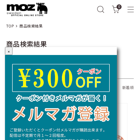
0
TOP
商品検索結果
商品検索結果
×
キーワード：
全309商品
おすすめ順
価格順
新着順