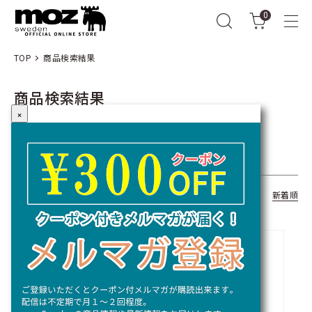
0
TOP
商品検索結果
商品検索結果
×
キーワード：
全309商品
おすすめ順
価格順
新着順