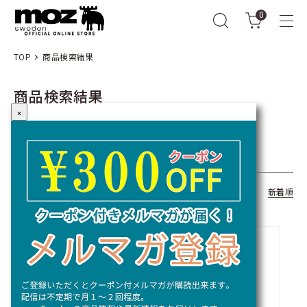
0
TOP
商品検索結果
商品検索結果
×
キーワード： Recycle
全15商品
おすすめ順
価格順
新着順