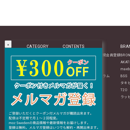
×
CATEGORY
CONTENTS
BRA
新商品
マイページログイン／新規会員登録
BRO
テーブルウェア
About
AKAT
ステーショナリー
レビュー投稿のご案内
maeb
生活雑貨
mozアイテムに関するコラム
BSS
インテリア
タキ
ぬいぐるみ・チャーム
T2O
ファッション
ラッ
ギフト
おすすめグッズ特集