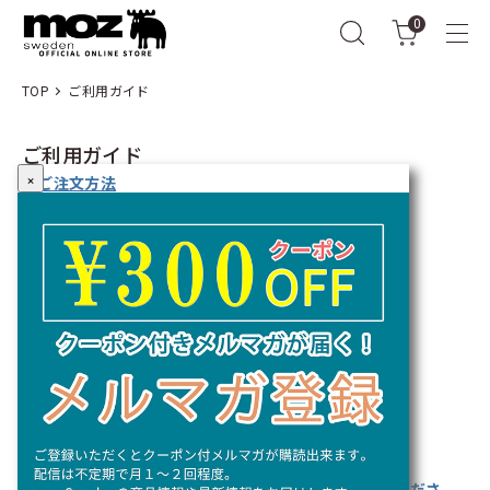
0
TOP
ご利用ガイド
ご利用ガイド
×
◎ご注文方法
◎当店ご利用上のご注意
◎配送について
＞配送のタイミング
＞配送料について
＞お届け日時のご希望について
＞その他曜日などのご希望
＞配送地域について
＞ギフトラッピングについて
◎お支払・決済方法について
＞決済方法について
＞決済手数料
＞領収証をご希望の方
◎ご注文のキャンセル・返品・交換