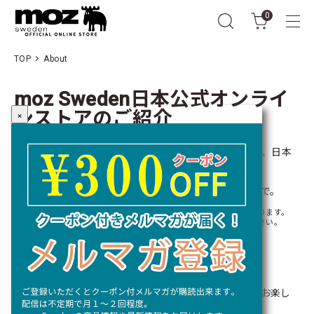
0
TOP
About
moz Sweden日本公式オンライ
ンストアのご紹介
×
当店はmoz Swedenのライセンスグッズを専門に扱う、日本
公式オンラインストアです。
moz Swedenのアイテムは是非公式オンラインストアで。
※当店は日本国内でご使用される一般の方のみを対象に販売しております。
転売や輸出、仕入を目的としたご注文は承れませんのでご了承下さい。
We deliver the products only in Japan.
NO RESALE NO EXPORT OVERSEAS
公式オンラインストア
全て正規ルートでの商品ですので安心してお買い物をお楽し
みいただけます。