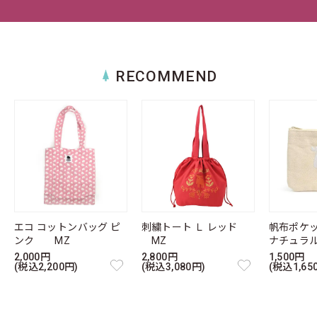
RECOMMEND
エコ コットンバッグ ピ
刺繍トート Ｌ レッド
帆布ポケ
ンク MZ
MZ
ナチュラ
2,000円
2,800円
1,500円
(税込2,200円)
(税込3,080円)
(税込1,65