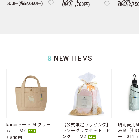
とってもカラフル！モズの人気者『エルク』の
600円(税込660円)
(税込1,760円)
(税込2,75
チャームがせいぞろい☆
カバンやポーチのアクセントにぴったりな、優しい色
合いが愛らしいエルクのチャーム。
「お座り」「ねそべり」などポーズもいろいろ♪ お気
に入りのカラーやポーズを見つけてね。
毎日のおでかけにそっと寄り添ってくれます。
NEW ITEMS
2025/07/15
北欧雑貨ブランド「moz（モズ）」のアイテム
に関するコラム掲載しました！
moz Swedenオンラインストアにはプレゼントにも最
適なアイテムが勢ぞろい。
詳しい商品情報や、北欧のライフスタイルをもっと知
りたい方はコラム一覧ページをぜひご覧ください！
karuiiトート Ｍ クリー
【公式限定ラッピング】
晴雨兼用5
ム MZ
ランチグッズセット ピ
み傘（伸
ンク MZ
ー 011-5
2,500円