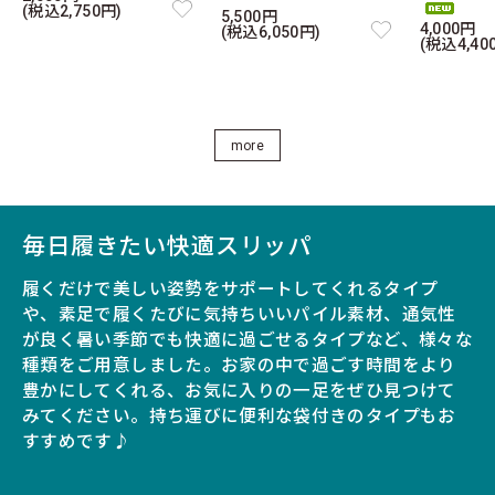
2025/04/22
(税込2,750円)
5,500円
4,000円
公式オンラインストアオープン記念 5,000円以
(税込6,050円)
(税込4,40
上ご購入の方にエコバッグプレゼント！
5,000円以上（税込）ご注文の方に、
『くしゃっと丸めて5秒で収納 !大容量のエコバッグビ
ーンズ』をプレゼント！
色使いがおしゃれなショルダー付きバッグです。
more
※先着500名様（無くなり次第終了）
※３色の中からいずれか１点をご購入商品に同封しま
す。
毎日履きたい快適スリッパ
2025/03/21
moz Sweden 日本公式オンラインストアオー
履くだけで美しい姿勢をサポートしてくれるタイプ
プン！
や、素足で履くたびに気持ちいいパイル素材、通気性
☆
が良く暑い季節でも快適に過ごせるタイプなど、様々な
moz Swedenの日本公式オンラインストアがオープン
種類をご用意しました。お家の中で過ごす時間をより
しました！
豊かにしてくれる、お気に入りの一足をぜひ見つけて
オープンを記念して、新規会員登録（無料）とメルマガ
登録をいただいた方にもれなく20％OFFクーポンをプレ
みてください。持ち運びに便利な袋付きのタイプもお
ゼントいたします。
すすめです♪