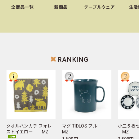
全商品一覧
新商品
テーブルウェア
生活
2025/12/15
冬のあったかアイテム新登場 ☆
寒くなるこれからの季節におすすめの
おうち時間を快適にするアイテムが続々登場！
MOZのあったかアイテムで心も体も温まってください
ね♪
RANKING
2025/09/30
秋の新作ウエアが入荷しました☆
肌寒くなる季節にぴったりなカーディガンや長袖シャツ
が揃いました。
北欧らしいシンプルで心地よいアイテムが揃っていま
す。
この秋のおしゃれに、ぜひ取り入れてみてください♪
タオルハンカチ フォレ
マグ TIDLÖS ブルー
小皿５枚セ
ストイエロー MZ
MZ
MZ
2025/09/12
1,600円
2,500円