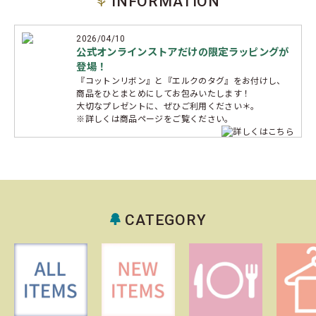
INFORMATION
2026/04/10
公式オンラインストアだけの限定ラッピングが
登場！
『コットンリボン』と『エルクのタグ』をお付けし、
商品をひとまとめにしてお包みいたします！
大切なプレゼントに、ぜひご利用ください＊。
※詳しくは商品ページをご覧ください。
2026/03/18
公式オンラインストアで5,000円以上ご購入の
方にエコバッグプレゼント！
5,000円以上（税込）ご注文の方に、
CATEGORY
『くしゃっと丸めて5秒で収納 !大容量のエコバッグビ
ーンズ』をプレゼント！
色使いがおしゃれなショルダー付きバッグです。
※先着で無くなり次第終了
※３色の中からいずれか１点をご購入商品に同封しま
す。