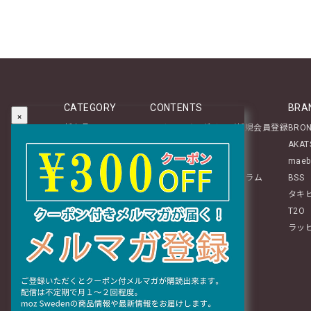
CATEGORY
CONTENTS
BRA
×
新商品
マイページログイン／新規会員登録
BRO
テーブルウェア
About
AKAT
ステーショナリー
レビュー投稿のご案内
maeb
生活雑貨
mozアイテムに関するコラム
BSS
インテリア
タキ
ぬいぐるみ・チャーム
T2O
ファッション
ラッ
ギフト
おすすめグッズ特集