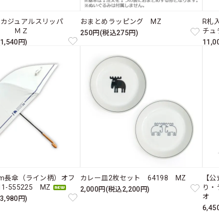
たカジュアルスリッパ
おまとめラッピング MZ
R札入
ス ＭＺ
チュ
250円(税込275円)
1,540円)
11,
cm長傘（ライン柄）オフ
カレー皿2枚セット 64198 MZ
【公
-555225 MZ
り・
2,000円(税込2,200円)
オ 
3,980円)
6,4