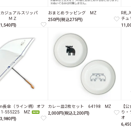
たカジュアルスリッパ
おまとめラッピング MZ
R札入
ス ＭＺ
チュ
250円(税込275円)
1,540円)
11,
cm長傘（ライン柄）オフ
カレー皿2枚セット 64198 MZ
【公
-555225 MZ
り・
2,000円(税込2,200円)
オ 
3,980円)
6,4