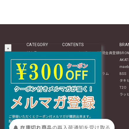
CATEGORY
CONTENTS
BRA
×
新商品
マイページログイン／新規会員登録
BRO
テーブルウェア
About
AKAT
ステーショナリー
レビュー投稿のご案内
maeb
生活雑貨
mozアイテムに関するコラム
BSS
インテリア
タキ
ぬいぐるみ・チャーム
T2O
ファッション
ラッ
ギフト
おすすめグッズ特集
在庫切れ商品
の
再入荷
通知を
受け取る