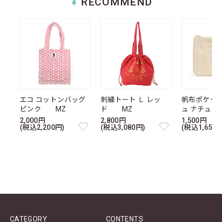
RECOMMEND
エコ コットンバッグ
刺繍トート Ｌ レッ
帆布ポケッ
ピンク MZ
ド MZ
ュ ナチュ
2,000円
2,800円
1,500円
(税込2,200円)
(税込3,080円)
(税込1,650円
CATEGORY
CONTENTS