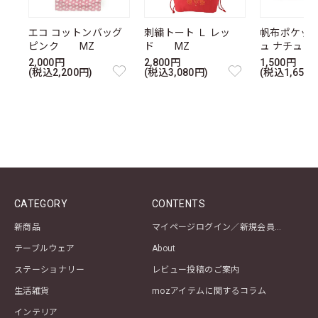
エコ コットンバッグ
刺繍トート Ｌ レッ
帆布ポケッ
ピンク MZ
ド MZ
ュ ナチュ
2,000円
2,800円
1,500円
(税込2,200円)
(税込3,080円)
(税込1,650円
CATEGORY
CONTENTS
新商品
マイページログイン／新規会員登録
テーブルウェア
About
ステーショナリー
レビュー投稿のご案内
生活雑貨
mozアイテムに関するコラム
インテリア