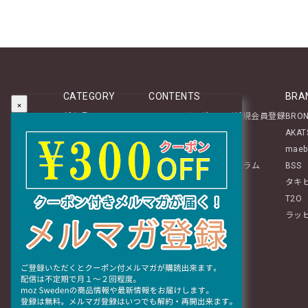
CATEGORY
CONTENTS
BRA
×
新商品
マイページログイン／新規会員登録
BRO
テーブルウェア
About
AKAT
ステーショナリー
レビュー投稿のご案内
maeb
生活雑貨
mozアイテムに関するコラム
BSS
インテリア
タキ
ぬいぐるみ・チャーム
T2O
ファッション
ラッ
ギフト
おすすめグッズ特集