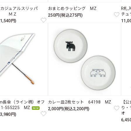
たカジュアルスリッパ
おまとめラッピング MZ
R札入
ス ＭＺ
チュ
250円(税込275円)
1,540円)
11,
cm長傘（ライン柄）オフ
カレー皿2枚セット 64198 MZ
【公
-555225 MZ
り・
2,000円(税込2,200円)
オ 
3,980円)
6,4