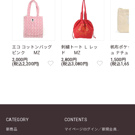
エコ コットンバッグ
刺繍トート Ｌ レッ
帆布ポケッ
ピンク MZ
ド MZ
ュ ナチュ
2,000円
2,800円
1,500円
(税込2,200円)
(税込3,080円)
(税込1,650円
CATEGORY
CONTENTS
新商品
マイページログイン／新規会員登録