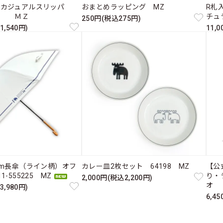
たカジュアルスリッパ
おまとめラッピング MZ
R札入
ス ＭＺ
チュ
250円(税込275円)
1,540円)
11,
cm長傘（ライン柄）オフ
カレー皿2枚セット 64198 MZ
【公
-555225 MZ
り・
2,000円(税込2,200円)
オ 
3,980円)
6,4