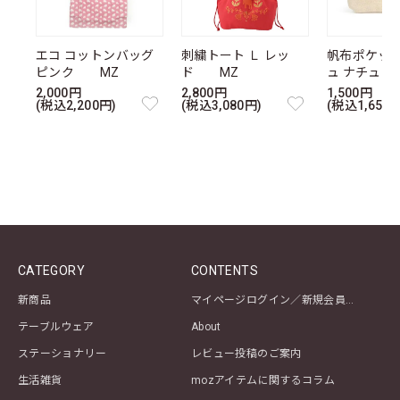
エコ コットンバッグ
刺繍トート Ｌ レッ
帆布ポケッ
ピンク MZ
ド MZ
ュ ナチュ
2,000円
2,800円
1,500円
(税込2,200円)
(税込3,080円)
(税込1,650円
CATEGORY
CONTENTS
新商品
マイページログイン／新規会員登録
テーブルウェア
About
ステーショナリー
レビュー投稿のご案内
生活雑貨
mozアイテムに関するコラム