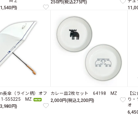
ス ＭＺ
チュ
250円(税込275円)
1,540円)
11,
cm長傘（ライン柄）オフ
カレー皿2枚セット 64198 MZ
【公
-555225 MZ
り・
2,000円(税込2,200円)
オ 
3,980円)
6,4