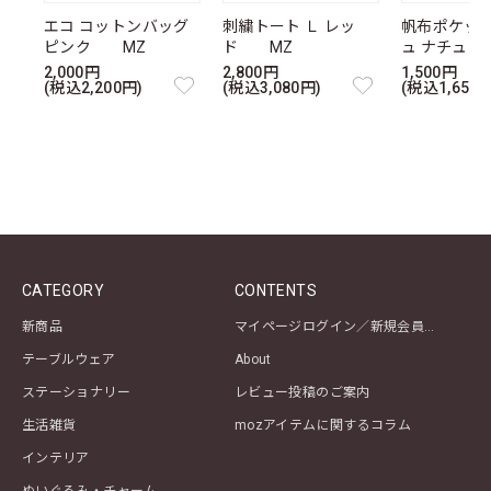
エコ コットンバッグ
刺繍トート Ｌ レッ
帆布ポケッ
ピンク MZ
ド MZ
ュ ナチュ
2,000円
2,800円
1,500円
(税込2,200円)
(税込3,080円)
(税込1,650円
CATEGORY
CONTENTS
新商品
マイページログイン／新規会員登録
テーブルウェア
About
ステーショナリー
レビュー投稿のご案内
生活雑貨
mozアイテムに関するコラム
インテリア
ぬいぐるみ・チャーム