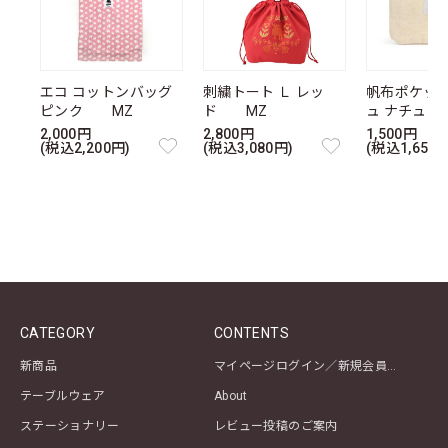
エコ コットンバッグ
刺繍トート Ｌ レッ
帆布ポケッ
ピンク MZ
ド MZ
ュ ナチュ
2,000円
2,800円
1,500円
(税込2,200円)
(税込3,080円)
(税込1,650円
CATEGORY
CONTENTS
新商品
マイページログイン／新規会員登録
テーブルウェア
About
ステーショナリー
レビュー投稿のご案内