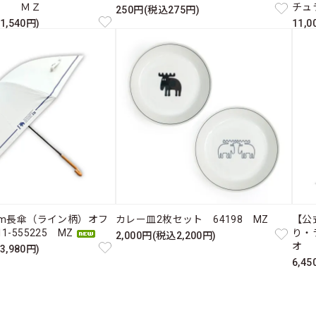
ス ＭＺ
チュ
250円(税込275円)
1,540円)
11,
cm長傘（ライン柄）オフ
カレー皿2枚セット 64198 MZ
【公
-555225 MZ
り・
2,000円(税込2,200円)
オ 
3,980円)
6,4