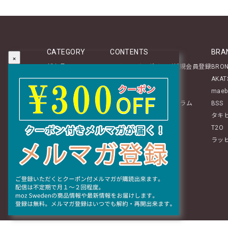
CATEGORY
CONTENTS
BRA
×
新商品
マイページログイン／新規会員登録
BRO
テーブルウェア
About
AKAT
ステーショナリー
レビュー投稿のご案内
maeb
生活雑貨
mozアイテムに関するコラム
BSS
インテリア
タキ
ぬいぐるみ・チャーム
T2O
ファッション
ラッ
ギフト
おすすめグッズ特集