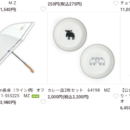
ス ＭＺ
チュ
250円(税込275円)
1,540円)
11,
cm長傘（ライン柄）オフ
カレー皿2枚セット 64198 MZ
【公
-555225 MZ
り・
2,000円(税込2,200円)
オ 
3,980円)
6,4