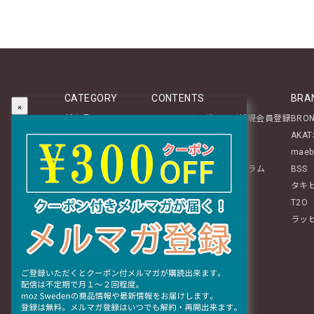
CATEGORY
CONTENTS
BRA
×
新商品
マイページログイン／新規会員登録
BRO
テーブルウェア
About
AKAT
ステーショナリー
レビュー投稿のご案内
maeb
生活雑貨
mozアイテムに関するコラム
BSS
インテリア
タキ
ぬいぐるみ・チャーム
T2O
ファッション
ラッ
ギフト
おすすめグッズ特集