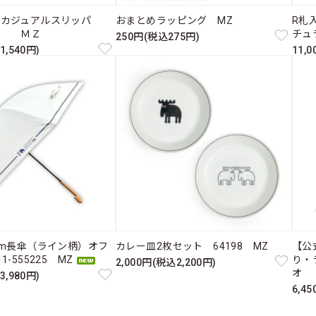
たカジュアルスリッパ
おまとめラッピング MZ
R札入
ス ＭＺ
チュ
250円(税込275円)
1,540円)
11,
cm長傘（ライン柄）オフ
カレー皿2枚セット 64198 MZ
【公
-555225 MZ
り・
2,000円(税込2,200円)
オ 
3,980円)
6,4