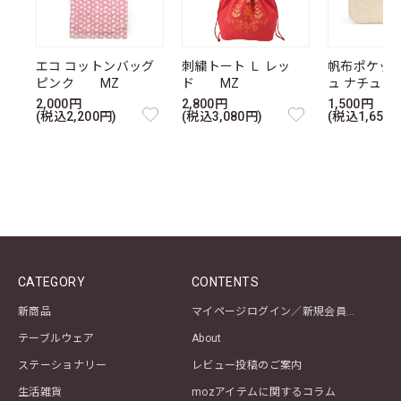
エコ コットンバッグ
刺繍トート Ｌ レッ
帆布ポケッ
ピンク MZ
ド MZ
ュ ナチュ
2,000円
2,800円
1,500円
(税込2,200円)
(税込3,080円)
(税込1,650円
CATEGORY
CONTENTS
新商品
マイページログイン／新規会員登録
テーブルウェア
About
ステーショナリー
レビュー投稿のご案内
生活雑貨
mozアイテムに関するコラム