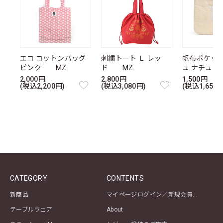
エコ コットンバッグ
刺繍トート Ｌ レッ
帆布ポケッ
ピンク MZ
ド MZ
ュ ナチュ
2,000円
2,800円
1,500円
(税込2,200円)
(税込3,080円)
(税込1,650円
CATEGORY
CONTENTS
新商品
マイページログイン／新規会員登録
テーブルウェア
About