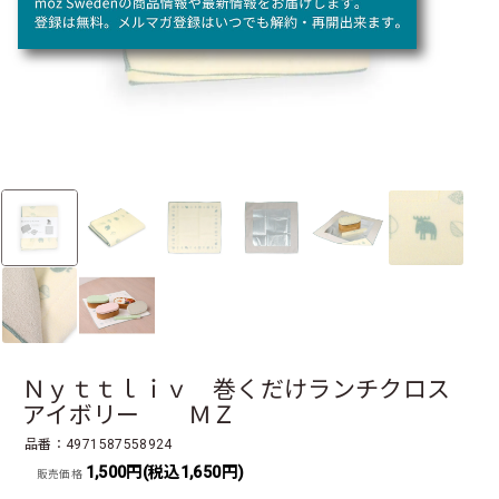
Ｎｙｔｔｌｉｖ 巻くだけランチクロス
アイボリー ＭＺ
品番：4971587558924
1,500円(税込1,650円)
販売価格