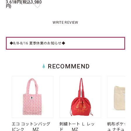
3,618円(税込3,980
円)
WRITE REVIEW
◆8/8-8/16 夏季休業のお知らせ◆
RECOMMEND
エコ コットンバッグ
刺繍トート Ｌ レッ
帆布ポケッ
ピンク MZ
ド MZ
ュ ナチュ