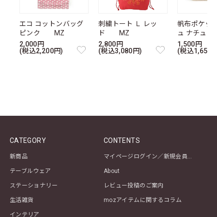
エコ コットンバッグ
刺繍トート Ｌ レッ
帆布ポケッ
ピンク MZ
ド MZ
ュ ナチュ
2,000円
2,800円
1,500円
(税込2,200円)
(税込3,080円)
(税込1,650円
CATEGORY
CONTENTS
新商品
マイページログイン／新規会員登録
テーブルウェア
About
ステーショナリー
レビュー投稿のご案内
生活雑貨
mozアイテムに関するコラム
インテリア