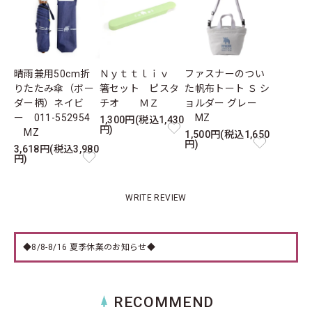
晴雨兼用50cm折
Ｎｙｔｔｌｉｖ
ファスナーのつい
りたたみ傘（ボー
箸セット ピスタ
た帆布トート Ｓ シ
ダー柄）ネイビ
チオ ＭＺ
ョルダー グレー
ー 011-552954
MZ
1,300円(税込1,430
円)
MZ
1,500円(税込1,650
円)
3,618円(税込3,980
円)
WRITE REVIEW
◆8/8-8/16 夏季休業のお知らせ◆
RECOMMEND