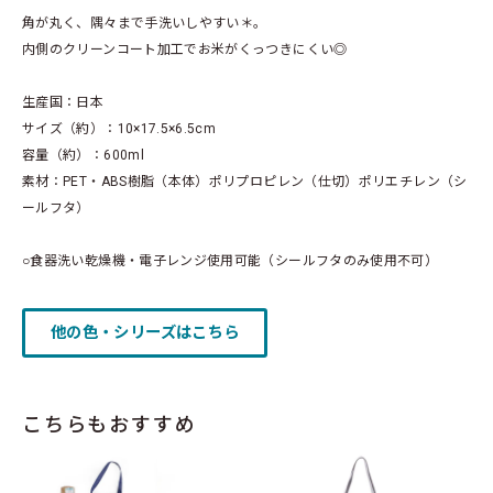
角が丸く、隅々まで手洗いしやすい＊。
内側のクリーンコート加工でお米がくっつきにくい◎
生産国：日本
サイズ（約）：10×17.5×6.5cm
容量（約）：600ml
素材：PET・ABS樹脂（本体）ポリプロピレン（仕切）ポリエチレン（シ
ールフタ）
○食器洗い乾燥機・電子レンジ使用可能（シールフタのみ使用不可）
他の色・シリーズはこちら
こちらもおすすめ