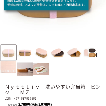
Ｎｙｔｔｌｉｖ 洗いやすい弁当箱 ピン
ク ＭＺ
品番：4971587559655
2,700円(税込2,970円)
販売価格