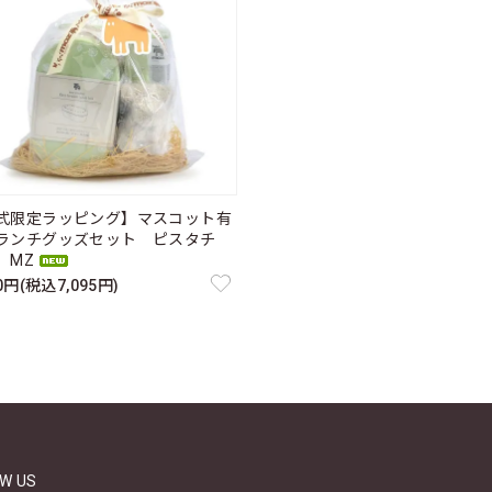
式限定ラッピング】マスコット有
ランチグッズセット ピスタチ
MZ
50円(税込7,095円)
W US