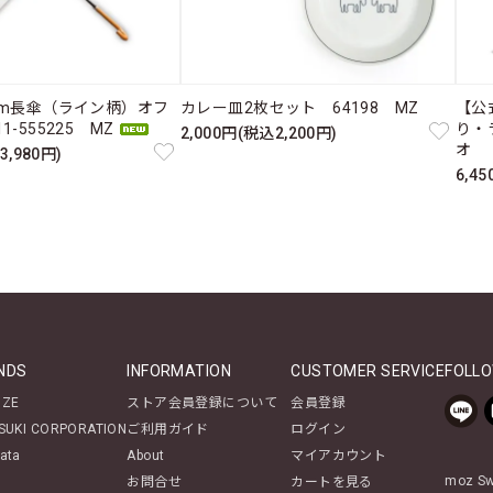
cm長傘（ライン柄）オフ
カレー皿2枚セット 64198 MZ
【公
-555225 MZ
り・
2,000円(税込2,200円)
オ 
3,980円)
6,4
NDS
INFORMATION
CUSTOMER SERVICE
FOLLO
NZE
ストア会員登録について
会員登録
SUKI CORPORATION
ご利用ガイド
ログイン
ata
About
マイアカウント
moz 
お問合せ
カートを見る