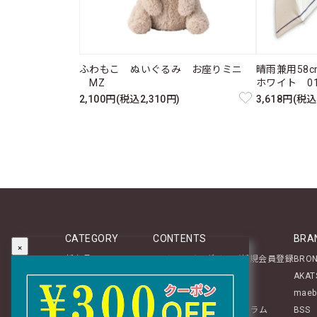
ふわもこ ぬいぐるみ お座りミニ
晴雨兼用58
MZ
ホワイト 011
2,100円(税込2,310円)
3,618円(税込
CATEGORY
CONTENTS
BRA
×
新商品
マイページログイン／新規会員登録
BRO
テーブルウェア
About
AKAT
ステーショナリー
レビュー投稿のご案内
maeb
生活雑貨
mozアイテムに関するコラム
BSS