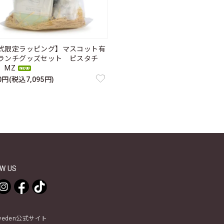
式限定ラッピング】マスコット有
ランチグッズセット ピスタチ
MZ
50円(税込7,095円)
W US
Sweden公式サイト