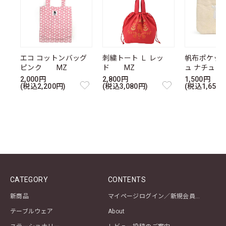
エコ コットンバッグ
刺繍トート Ｌ レッ
帆布ポケッ
ピンク MZ
ド MZ
ュ ナチュ
2,000円
2,800円
1,500円
(税込2,200円)
(税込3,080円)
(税込1,650円
CATEGORY
CONTENTS
新商品
マイページログイン／新規会員登録
テーブルウェア
About