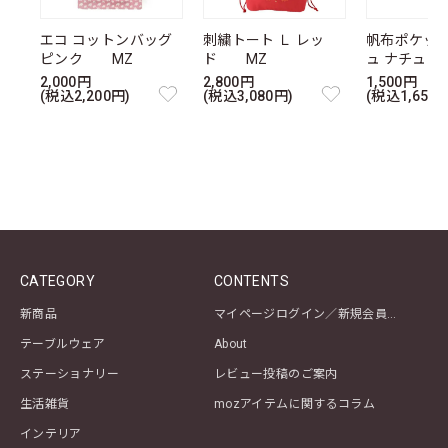
エコ コットンバッグ
刺繍トート Ｌ レッ
帆布ポケッ
ピンク MZ
ド MZ
ュ ナチュ
2,000円
2,800円
1,500円
(税込2,200円)
(税込3,080円)
(税込1,650円
CATEGORY
CONTENTS
新商品
マイページログイン／新規会員登録
テーブルウェア
About
ステーショナリー
レビュー投稿のご案内
生活雑貨
mozアイテムに関するコラム
インテリア