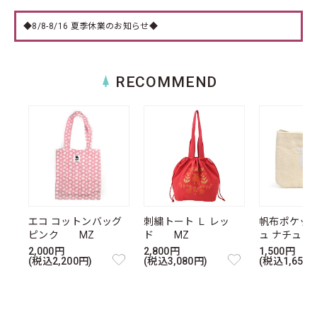
◆8/8-8/16 夏季休業のお知らせ◆
RECOMMEND
エコ コットンバッグ
刺繍トート Ｌ レッ
帆布ポケッ
ピンク MZ
ド MZ
ュ ナチュ
2,000円
2,800円
1,500円
(税込2,200円)
(税込3,080円)
(税込1,650円