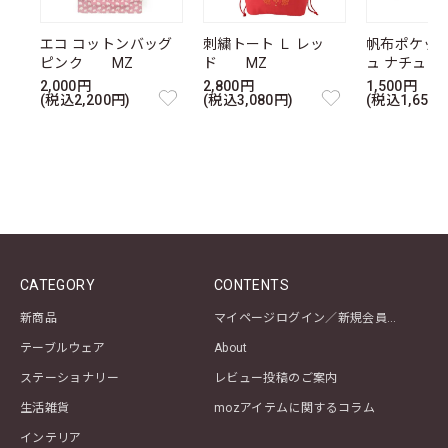
エコ コットンバッグ
刺繍トート Ｌ レッ
帆布ポケッ
ピンク MZ
ド MZ
ュ ナチュ
2,000円
2,800円
1,500円
(税込2,200円)
(税込3,080円)
(税込1,650円
CATEGORY
CONTENTS
新商品
マイページログイン／新規会員登録
テーブルウェア
About
ステーショナリー
レビュー投稿のご案内
生活雑貨
mozアイテムに関するコラム
インテリア